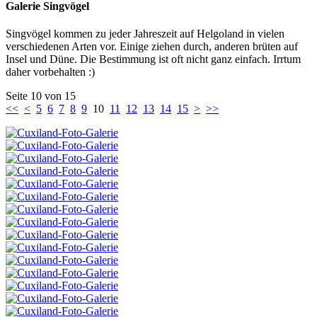
Galerie Singvögel
Singvögel kommen zu jeder Jahreszeit auf Helgoland in vielen
verschiedenen Arten vor. Einige ziehen durch, anderen brüten auf
Insel und Düne. Die Bestimmung ist oft nicht ganz einfach. Irrtum
daher vorbehalten :)
Seite 10 von 15
<<
<
5
6
7
8
9
10
11
12
13
14
15
>
>>