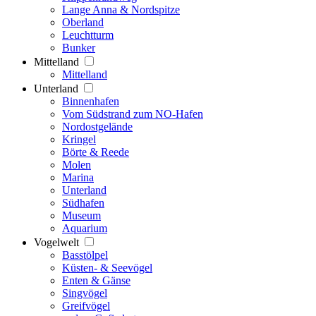
Lange Anna & Nordspitze
Oberland
Leuchtturm
Bunker
Mittelland
Mittelland
Unterland
Binnenhafen
Vom Südstrand zum NO-Hafen
Nordostgelände
Kringel
Börte & Reede
Molen
Marina
Unterland
Südhafen
Museum
Aquarium
Vogelwelt
Basstölpel
Küsten- & Seevögel
Enten & Gänse
Singvögel
Greifvögel