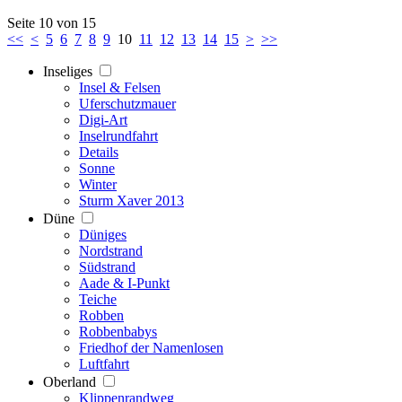
Seite 10 von 15
<<
<
5
6
7
8
9
10
11
12
13
14
15
>
>>
Inseliges
Insel & Felsen
Uferschutzmauer
Digi-Art
Inselrundfahrt
Details
Sonne
Winter
Sturm Xaver 2013
Düne
Düniges
Nordstrand
Südstrand
Aade & I-Punkt
Teiche
Robben
Robbenbabys
Friedhof der Namenlosen
Luftfahrt
Oberland
Klippenrandweg