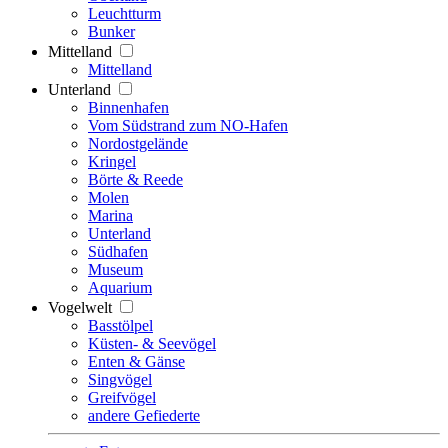
Leuchtturm
Bunker
Mittelland
Mittelland
Unterland
Binnenhafen
Vom Südstrand zum NO-Hafen
Nordostgelände
Kringel
Börte & Reede
Molen
Marina
Unterland
Südhafen
Museum
Aquarium
Vogelwelt
Basstölpel
Küsten- & Seevögel
Enten & Gänse
Singvögel
Greifvögel
andere Gefiederte