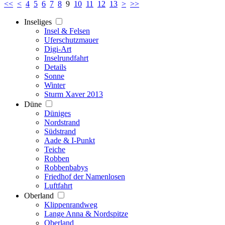
<<
<
4
5
6
7
8
9
10
11
12
13
>
>>
Inseliges
Insel & Felsen
Uferschutzmauer
Digi-Art
Inselrundfahrt
Details
Sonne
Winter
Sturm Xaver 2013
Düne
Düniges
Nordstrand
Südstrand
Aade & I-Punkt
Teiche
Robben
Robbenbabys
Friedhof der Namenlosen
Luftfahrt
Oberland
Klippenrandweg
Lange Anna & Nordspitze
Oberland