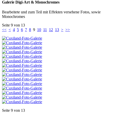
Galerie Digi-Art & Monochromes
Bearbeitete und zum Teil mit Effekten versehene Fotos, sowie
Monochromes
Seite 9 von 13
<<
<
4
5
6
7
8
9
10
11
12
13
>
>>
Seite 9 von 13